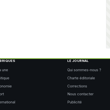
BRIQUES
LE JOURNAL
a une
Qui sommes-nous ?
itique
Charte éditoriale
onomie
Corrections
ort
Nous contacter
ernational
Publicité