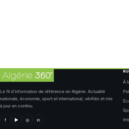
RU
À l
Le fil d'information de référence en Algérie. Actualité
Pol
nationale, économie, sport et international, vérifiés et mis
Éc
à jour en continu.
Sp
Int
f
▶
◎
in