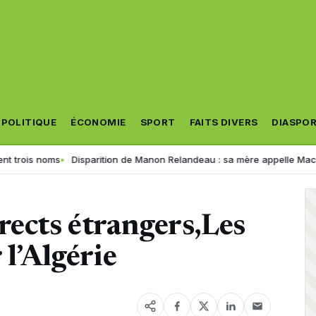
POLITIQUE
ÉCONOMIE
SPORT
FAITS DIVERS
DIASPO
is noms
Disparition de Manon Relandeau : sa mère appelle Macron à re
rects étrangers,Les
 l’Algérie