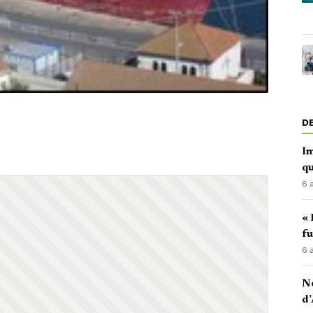
D
Im
qu
6 
« 
fu
6 
No
d’