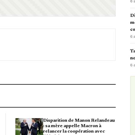
6 
Di
mè
co
6 
Ta
no
6 
Disparition de Manon Relandeau
: sa mère appelle Macron à
relancer la coopération avec