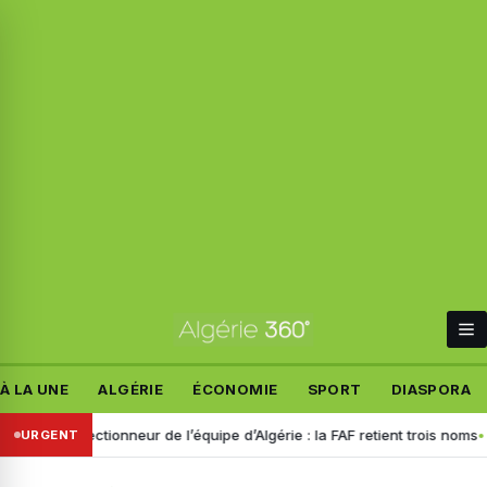
À LA UNE
ALGÉRIE
ÉCONOMIE
SPORT
DIASPORA
sélectionneur de l’équipe d’Algérie : la FAF retient trois noms
Dispari
URGENT