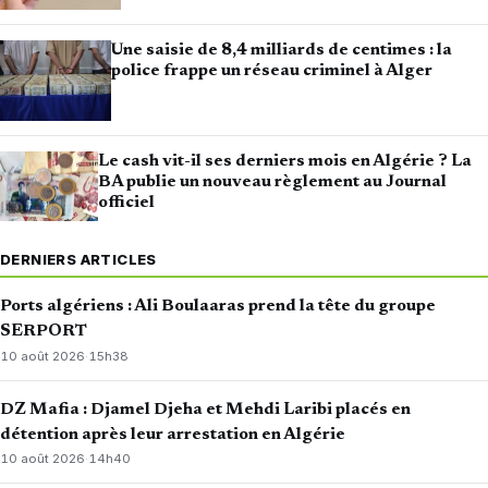
Une saisie de 8,4 milliards de centimes : la
police frappe un réseau criminel à Alger
Le cash vit-il ses derniers mois en Algérie ? La
BA publie un nouveau règlement au Journal
officiel
DERNIERS ARTICLES
Ports algériens : Ali Boulaaras prend la tête du groupe
SERPORT
10 août 2026
·
15h38
DZ Mafia : Djamel Djeha et Mehdi Laribi placés en
détention après leur arrestation en Algérie
10 août 2026
·
14h40