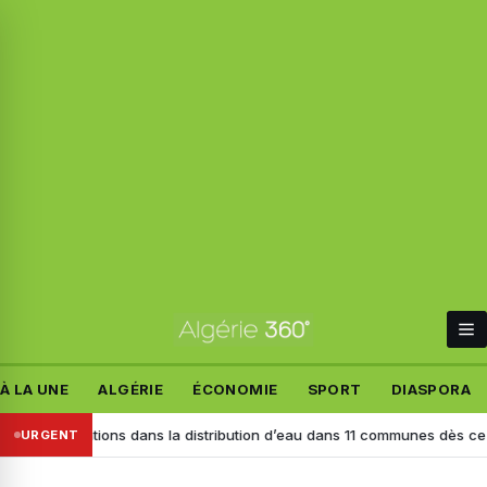
À LA UNE
ALGÉRIE
ÉCONOMIE
SPORT
DIASPORA
urbations dans la distribution d’eau dans 11 communes dès ce lundi 10 
URGENT