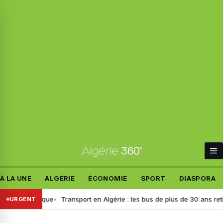
À LA UNE
ALGÉRIE
ÉCONOMIE
SPORT
DIASPORA
lémique
Transport en Algérie : les bus de plus de 30 ans retirés, voici
URGENT