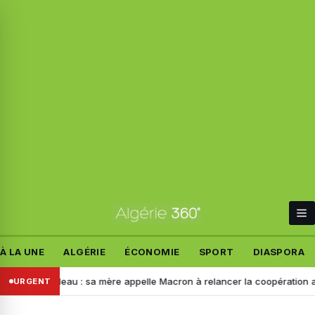
À LA UNE
ALGÉRIE
ÉCONOMIE
SPORT
DIASPORA
elandeau : sa mère appelle Macron à relancer la coopération avec l’Al
URGENT