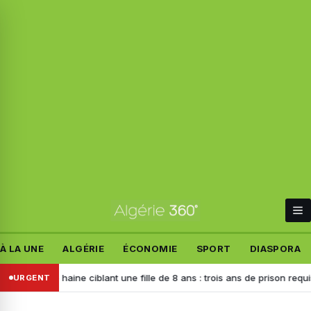
À LA UNE
ALGÉRIE
ÉCONOMIE
SPORT
DIASPORA
 de haine ciblant une fille de 8 ans : trois ans de prison requis contre 
URGENT