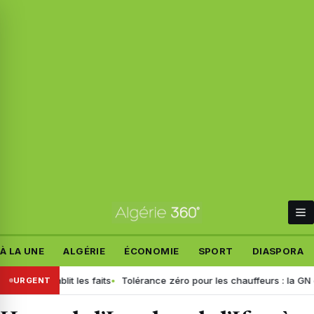
À LA UNE
ALGÉRIE
ÉCONOMIE
SPORT
DIASPORA
if rétablit les faits
Tolérance zéro pour les chauffeurs : la GN génér
URGENT