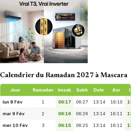
Calendrier du Ramadan 2027 à Mascara
Jour
Ramadan
Imsak
Sobh
Dohr
Asr
I
lun 8 Fév
1
06:17
06:27
13:14
16:10
1
mar 9 Fév
2
06:16
06:26
13:14
16:11
1
mer 10 Fév
3
06:15
06:25
13:14
16:12
1