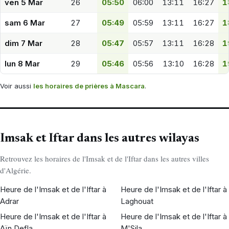
ven 5 Mar
26
05:50
06:00
13:11
16:27
1
sam 6 Mar
27
05:49
05:59
13:11
16:27
1
dim 7 Mar
28
05:47
05:57
13:11
16:28
1
lun 8 Mar
29
05:46
05:56
13:10
16:28
1
Voir aussi
les horaires de prières à Mascara
.
Imsak et Iftar dans les autres wilayas
Retrouvez les horaires de l'Imsak et de l'Iftar dans les autres villes
d'Algérie.
Heure de l'Imsak et de l'Iftar à
Heure de l'Imsak et de l'Iftar à
Adrar
Laghouat
Heure de l'Imsak et de l'Iftar à
Heure de l'Imsak et de l'Iftar à
Aïn Defla
M'Sila