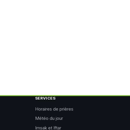
SERVICES
Horaires de prières
Météo du jour
Imsak et Iftar