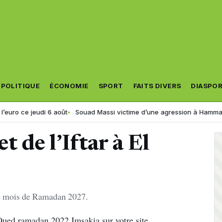
POLITIQUE
ÉCONOMIE
SPORT
FAITS DIVERS
DIASPO
 jeudi 6 août
Souad Massi victime d’une agression à Hammamet ? La 
t de l’Iftar à El
 le mois de Ramadan 2027.
 Oued ramadan 2022 Imsakia sur votre site