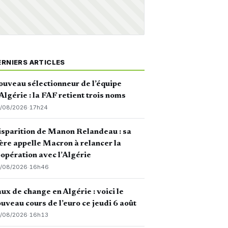
ERNIERS ARTICLES
uveau sélectionneur de l’équipe
Algérie : la FAF retient trois noms
/08/2026
·
17h24
sparition de Manon Relandeau : sa
re appelle Macron à relancer la
opération avec l’Algérie
/08/2026
·
16h46
ux de change en Algérie : voici le
uveau cours de l’euro ce jeudi 6 août
/08/2026
·
16h13