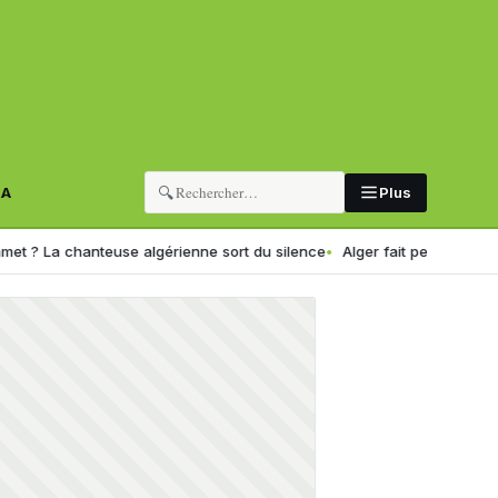
🔍
RA
Plus
chanteuse algérienne sort du silence
Alger fait peau neuve : la ca