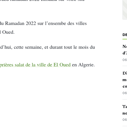
s du Ramadan 2022 sur l’ensembe des villes
El Oued.
D
d’hui, cette semaine, et durant tout le mois du
No
d’
06
 prières salat de la ville de El Oued
en Algerie.
Di
mè
co
06
Ta
no
06