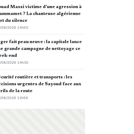
uad Massi victime d’une agression à
ammamet ? La chanteuse algérienne
rt du silence
/08/2026
·
14h50
ger fait peau neuve : la capitale lance
ne grande campagne de nettoyage ce
eek-end
/08/2026
·
14h30
curité routière et transports : les
cisions urgentes de Sayoud face aux
rils de la route
/08/2026
·
12h56