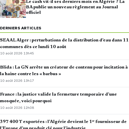
Le cash vit-il ses derniers mois en Algérie ? La
BA publie un nouveau règlement au Journal
officiel
DERNIERS ARTICLES
SEAAL Alger : perturbations de la distribution d’eau dans 11
communes dès ce lundi 10 août
10 août 2026
·
13h45
Blida : La GN arrête un créateur de contenu pour incitation à
la haine contre les « barbus »
10 août 2026
·
13h17
France : la justice valide la fermeture temporaire d’une
mosquée, voici pourquoi
10 août 2026
·
12h08
397 400 T exportées : l’Algérie devient le 1ᵉʳ fournisseur de
l’Europe d’un produit clé pour l’industrie