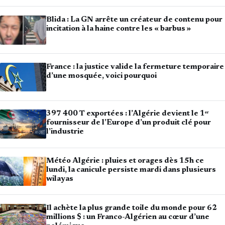
Blida : La GN arrête un créateur de contenu pour
incitation à la haine contre les « barbus »
France : la justice valide la fermeture temporaire
d’une mosquée, voici pourquoi
397 400 T exportées : l’Algérie devient le 1ᵉʳ
fournisseur de l’Europe d’un produit clé pour
l’industrie
Météo Algérie : pluies et orages dès 15h ce
lundi, la canicule persiste mardi dans plusieurs
wilayas
Il achète la plus grande toile du monde pour 62
millions $ : un Franco-Algérien au cœur d’une