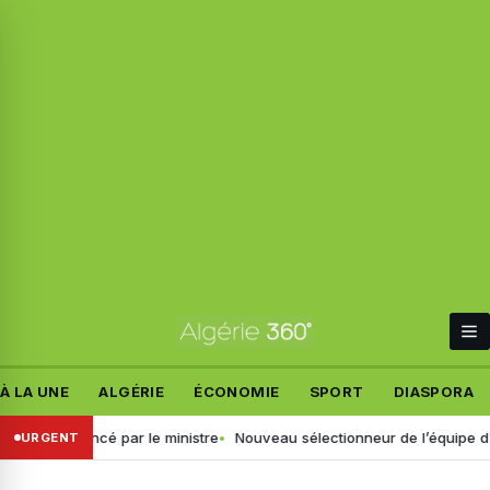
À LA UNE
ALGÉRIE
ÉCONOMIE
SPORT
DIASPORA
cret annoncé par le ministre
Nouveau sélectionneur de l’équipe d’Algéri
URGENT