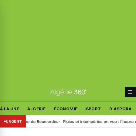
À LA UNE
ALGÉRIE
ÉCONOMIE
SPORT
DIASPORA
 du drame de Boumerdès
Pluies et intempéries en vue : l’heure est au 
URGENT