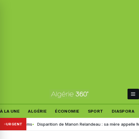
À LA UNE
ALGÉRIE
ÉCONOMIE
SPORT
DIASPORA
trois noms
Disparition de Manon Relandeau : sa mère appelle Macron à 
URGENT