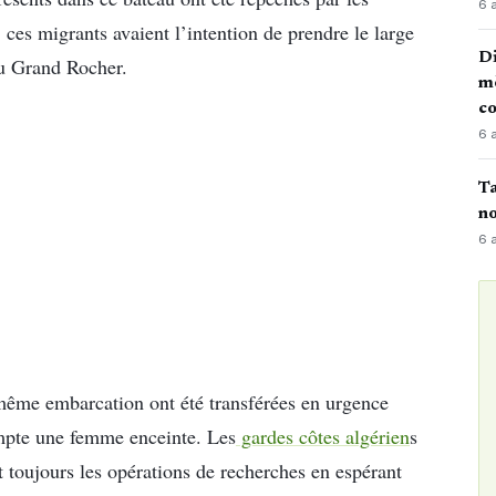
6 
, ces migrants avaient l’intention de prendre le large
Di
du Grand Rocher.
mè
co
6 
Ta
no
6 
a même embarcation ont été transférées en urgence
ompte une femme enceinte. Les
gardes côtes algérien
s
nt toujours les opérations de recherches en espérant