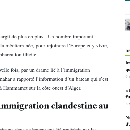
largit de plus en plus. Un nombre important
 la méditerranée, pour rejoindre l’Europe et y vivre,
D
barcation illicite.
Im
elle fois, par un drame lié à l’immigration
qu
6 
nahar a rapporté l’information d’un bateau qui s’est
 à Hammamet sur la côte ouest d’Alger.
« 
fu
6 
immigration clandestine au
No
d’
résents dans ce bateau ont été repéchés par les