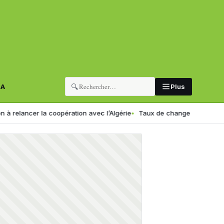
🔍
RA
Plus
r la coopération avec l’Algérie
Taux de change en Algérie : voici le 