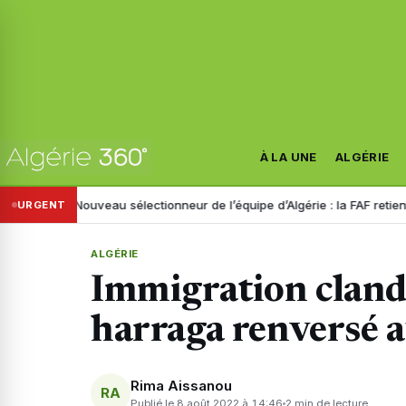
À LA UNE
ALGÉRIE
e
Nouveau sélectionneur de l’équipe d’Algérie : la FAF retient trois no
URGENT
ALGÉRIE
Immigration cland
harraga renversé a
Rima Aissanou
RA
Publié le 8 août 2022 à 14:46
2 min de lecture