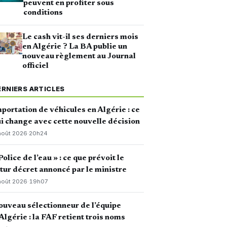
peuvent en profiter sous
conditions
Le cash vit-il ses derniers mois
en Algérie ? La BA publie un
nouveau règlement au Journal
officiel
ERNIERS ARTICLES
portation de véhicules en Algérie : ce
i change avec cette nouvelle décision
août 2026
·
20h24
Police de l’eau » : ce que prévoit le
tur décret annoncé par le ministre
août 2026
·
19h07
uveau sélectionneur de l’équipe
Algérie : la FAF retient trois noms