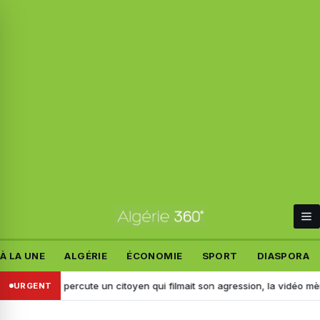
À LA UNE
ALGÉRIE
ÉCONOMIE
SPORT
DIASPORA
dj : il percute un citoyen qui filmait son agression, la vidéo mène à son 
URGENT