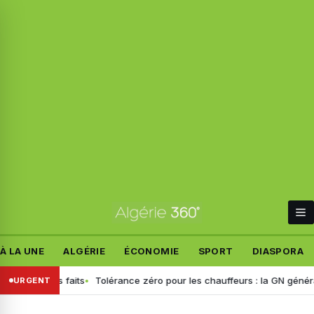
À LA UNE
ALGÉRIE
ÉCONOMIE
SPORT
DIASPORA
lit les faits
Tolérance zéro pour les chauffeurs : la GN généralise 
URGENT