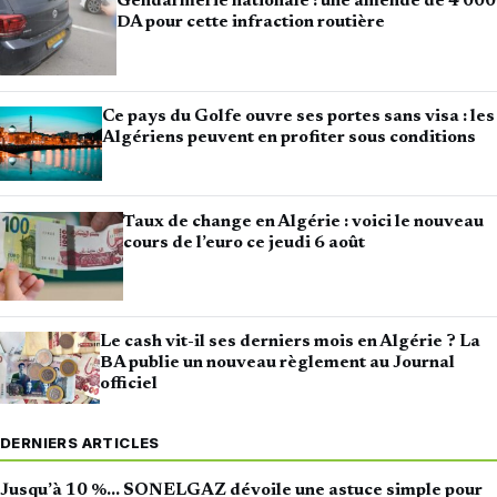
Gendarmerie nationale : une amende de 4 000
DA pour cette infraction routière
Ce pays du Golfe ouvre ses portes sans visa : les
Algériens peuvent en profiter sous conditions
Taux de change en Algérie : voici le nouveau
cours de l’euro ce jeudi 6 août
Le cash vit-il ses derniers mois en Algérie ? La
BA publie un nouveau règlement au Journal
officiel
DERNIERS ARTICLES
Jusqu’à 10 %… SONELGAZ dévoile une astuce simple pour