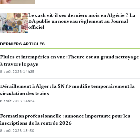
Le cash vit-il ses derniers mois en Algérie ? La
BA publie un nouveau règlement au Journal
officiel
DERNIERS ARTICLES
Pluies et intempéries en vue : l’heure est au grand nettoyage
à travers le pays
8 août 2026
·
14h35
Déraillement à Alger : la SNTF modifie temporairement la
circulation des trains
8 août 2026
·
14h24
Formation professionnelle : annonce importante pour les
inscriptions de la rentrée 2026
8 août 2026
·
13h50