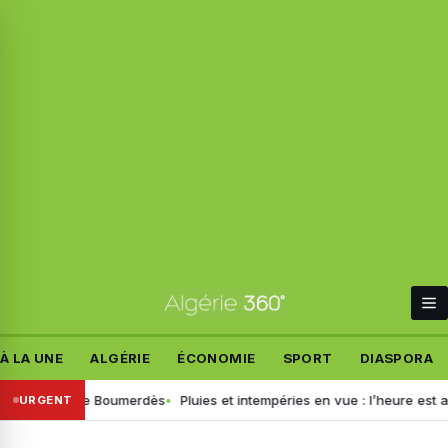
À LA UNE
ALGÉRIE
ÉCONOMIE
SPORT
DIASPORA
de Boumerdès
Pluies et intempéries en vue : l’heure est au grand netto
URGENT