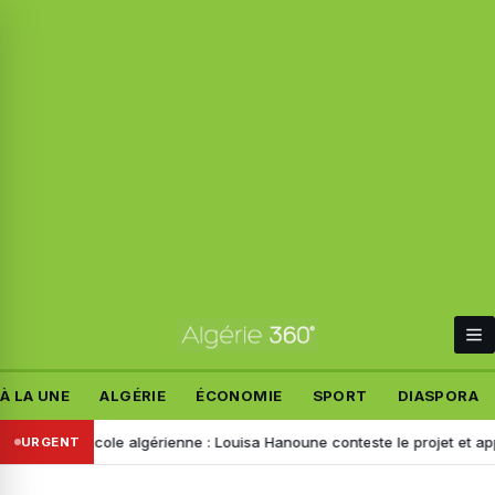
À LA UNE
ALGÉRIE
ÉCONOMIE
SPORT
DIASPORA
e de l’école algérienne : Louisa Hanoune conteste le projet et appelle
URGENT