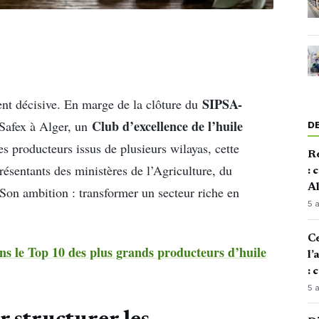
SIPSA-
ent décisive. En marge de la clôture du
Club d’excellence de l’huile
 Safex à Alger, un
D
es producteurs issus de plusieurs wilayas, cette
Re
résentants des ministères de l’Agriculture, du
: 
Al
on ambition : transformer un secteur riche en
5 
Ce
ns le Top 10 des plus grands producteurs d’huile
l’
: 
5 