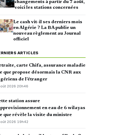
changements à partir du 7 août,
voici les stations concernées
Le cash vit-il ses derniers mois
en Algérie ? La BA publie un
nouveau règlement au Journal
officiel
ERNIERS ARTICLES
traite, carte Chifa, assurance maladie
ce que propose désormais la CNR aux
gériens de l’étranger
août 2026
·
20h46
tte station assure
approvisionnement en eau de 6 wilayas
ce que révèle la visite du ministre
août 2026
·
19h42