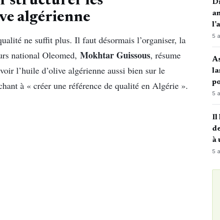
r structurer les
Di
an
ive algérienne
l’
5 
ualité ne suffit plus. Il faut désormais l’organiser, la
Mokhtar Guissous
ours national Oleomed,
, résume
A
voir l’huile d’olive algérienne aussi bien sur le
la
po
chant à « créer une référence de qualité en Algérie ».
5 
Il
de
à 
5 