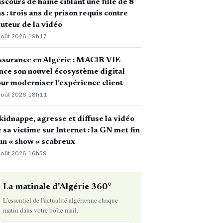
scours de haine ciblant une fille de 8
s : trois ans de prison requis contre
auteur de la vidéo
août 2026
·
19h17
ssurance en Algérie : MACIR VIE
nce son nouvel écosystème digital
ur moderniser l’expérience client
août 2026
·
18h11
 kidnappe, agresse et diffuse la vidéo
 sa victime sur Internet : la GN met fin
un « show » scabreux
août 2026
·
16h59
La matinale d'Algérie 360°
L'essentiel de l'actualité algérienne chaque
matin dans votre boîte mail.