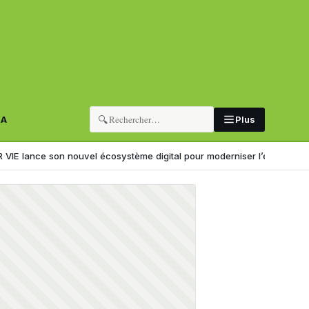
🔍
RA
Plus
nouvel écosystème digital pour moderniser l’expérience client
Il ki