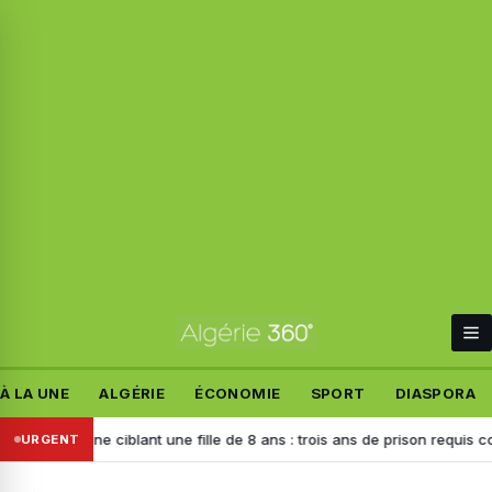
À LA UNE
ALGÉRIE
ÉCONOMIE
SPORT
DIASPORA
haine ciblant une fille de 8 ans : trois ans de prison requis contre l’aut
URGENT