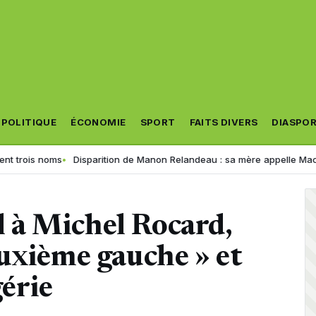
POLITIQUE
ÉCONOMIE
SPORT
FAITS DIVERS
DIASPO
is noms
Disparition de Manon Relandeau : sa mère appelle Macron à re
 à Michel Rocard,
uxième gauche » et
gérie