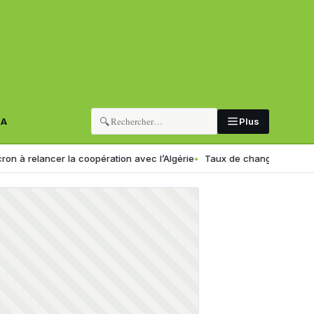
🔍
RA
Plus
lancer la coopération avec l’Algérie
Taux de change en Algérie : voic