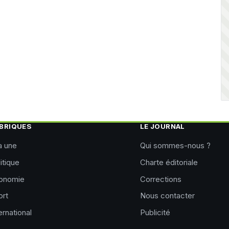
BRIQUES
LE JOURNAL
a une
Qui sommes-nous ?
itique
Charte éditoriale
onomie
Corrections
ort
Nous contacter
ernational
Publicité