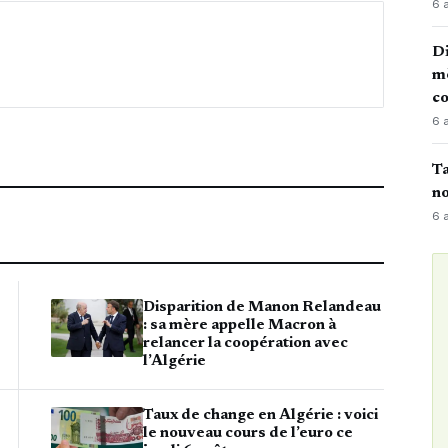
6 
Di
mè
co
6 
Ta
no
6 
Disparition de Manon Relandeau
: sa mère appelle Macron à
relancer la coopération avec
l’Algérie
Taux de change en Algérie : voici
le nouveau cours de l’euro ce