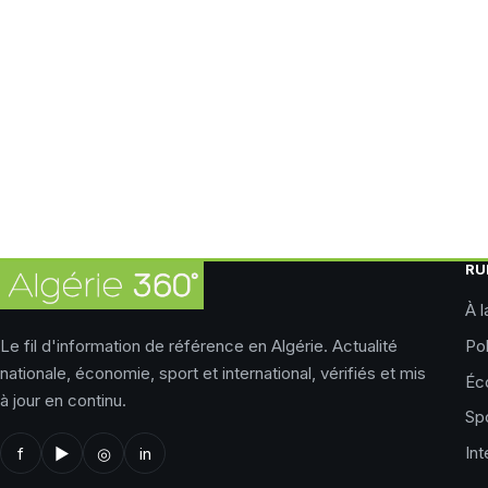
RU
À l
Le fil d'information de référence en Algérie. Actualité
Pol
nationale, économie, sport et international, vérifiés et mis
Éc
à jour en continu.
Sp
Int
f
▶
◎
in