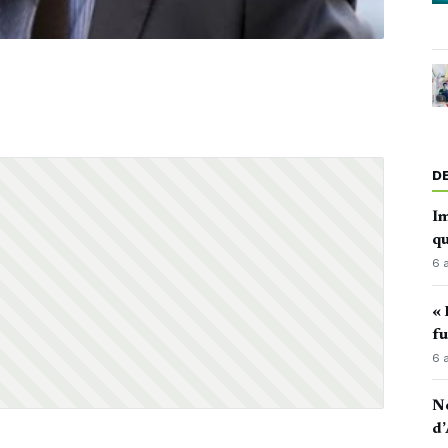
D
Im
qu
6 
« 
fu
6 
No
d’