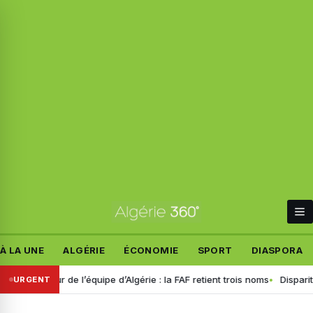
À LA UNE
ALGÉRIE
ÉCONOMIE
SPORT
DIASPORA
nneur de l’équipe d’Algérie : la FAF retient trois noms
Disparition de
URGENT