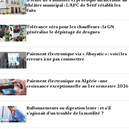
Il tente de s’immoler et provoque un incendie au
théâtre municipal : L’APC de Sétif rétablit les
faits
Tolérance zéro pour les chauffeurs : la GN
généralise le dépistage de drogues
Paiement électronique via « Jibayatic » : voici les
erreurs à ne pas commettre
Paiement électronique en Algérie : une
croissance exceptionnelle au 1er semestre 2026
Ballonnements ou digestion lente : et s’il
s’agissait d’un trouble de la motilité ?