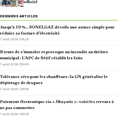
officiel
DERNIERS ARTICLES
Jusqu’à 10 %… SONELGAZ dévoile une astuce simple pour
réduire sa facture d’électricité
7 août 2026
·
23h19
Il tente de s’immoler et provoque un incendie au théâtre
municipal : L’APC de Sétif rétablit les faits
7 août 2026
·
22h06
Tolérance zéro pour les chauffeurs : la GN généralise le
dépistage de drogues
7 août 2026
·
19h56
Paiement électronique via « Jibayatic » : voici les erreurs à
ne pas commettre
7 août 2026
·
18h29