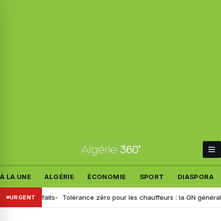
À LA UNE
ALGÉRIE
ÉCONOMIE
SPORT
DIASPORA
les faits
Tolérance zéro pour les chauffeurs : la GN généralise le d
URGENT