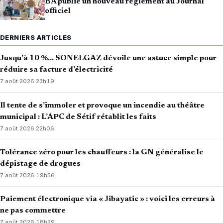
BA publie un nouveau règlement au Journal
officiel
DERNIERS ARTICLES
Jusqu’à 10 %… SONELGAZ dévoile une astuce simple pour
réduire sa facture d’électricité
7 août 2026
·
23h19
Il tente de s’immoler et provoque un incendie au théâtre
municipal : L’APC de Sétif rétablit les faits
7 août 2026
·
22h06
Tolérance zéro pour les chauffeurs : la GN généralise le
dépistage de drogues
7 août 2026
·
19h56
Paiement électronique via « Jibayatic » : voici les erreurs à
ne pas commettre
7 août 2026
·
18h29