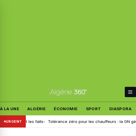
À LA UNE
ALGÉRIE
ÉCONOMIE
SPORT
DIASPORA
rétablit les faits
Tolérance zéro pour les chauffeurs : la GN général
URGENT