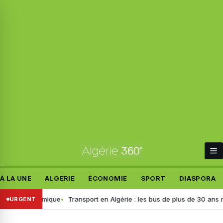
À LA UNE
ALGÉRIE
ÉCONOMIE
SPORT
DIASPORA
e polémique
Transport en Algérie : les bus de plus de 30 ans retirés, v
URGENT