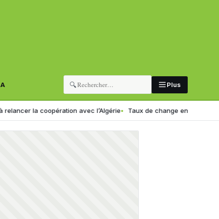
🔍
RA
Plus
 coopération avec l’Algérie
Taux de change en Algérie : voici le nou