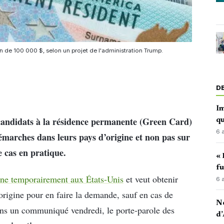
n de 100 000 $, selon un projet de l'administration Trump.
D
Im
candidats à la résidence permanente (Green Card)
qu
6 
démarches dans leurs pays d’origine et non pas sur
e cas en pratique.
« 
fu
rne temporairement aux États-Unis
et veut obtenir
6 
’origine pour en faire la demande, sauf en cas de
No
 dans un communiqué vendredi, le porte-parole des
d’