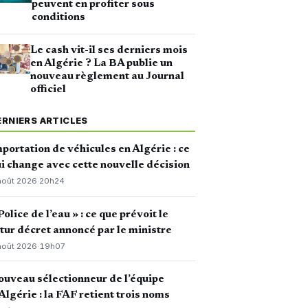
peuvent en profiter sous
conditions
Le cash vit-il ses derniers mois
en Algérie ? La BA publie un
nouveau règlement au Journal
officiel
ERNIERS ARTICLES
portation de véhicules en Algérie : ce
i change avec cette nouvelle décision
août 2026
·
20h24
Police de l’eau » : ce que prévoit le
tur décret annoncé par le ministre
août 2026
·
19h07
uveau sélectionneur de l’équipe
Algérie : la FAF retient trois noms