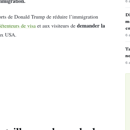
immigration.
6 
Di
fforts de Donald Trump de réduire l’immigration
mè
demander la
détenteurs de visa
et aux visiteurs de
co
aux USA.
6 
Ta
no
6 