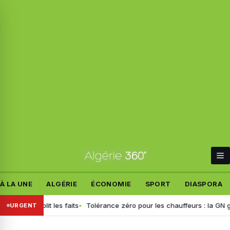
À LA UNE
ALGÉRIE
ÉCONOMIE
SPORT
DIASPORA
 rétablit les faits
Tolérance zéro pour les chauffeurs : la GN généra
URGENT