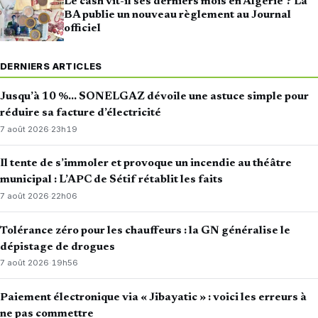
Le cash vit-il ses derniers mois en Algérie ? La
BA publie un nouveau règlement au Journal
officiel
DERNIERS ARTICLES
Jusqu’à 10 %… SONELGAZ dévoile une astuce simple pour
réduire sa facture d’électricité
7 août 2026
·
23h19
Il tente de s’immoler et provoque un incendie au théâtre
municipal : L’APC de Sétif rétablit les faits
7 août 2026
·
22h06
Tolérance zéro pour les chauffeurs : la GN généralise le
dépistage de drogues
7 août 2026
·
19h56
Paiement électronique via « Jibayatic » : voici les erreurs à
ne pas commettre