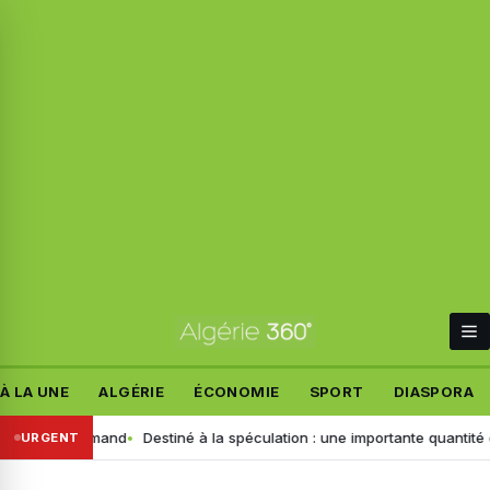
À LA UNE
ALGÉRIE
ÉCONOMIE
SPORT
DIASPORA
sant allemand
Destiné à la spéculation : une importante quantité de ce 
URGENT