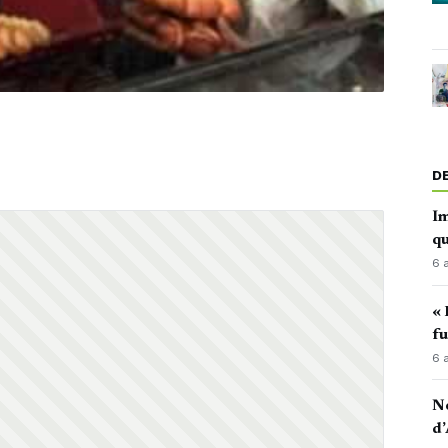
D
Im
qu
6 
« 
fu
6 
No
d’