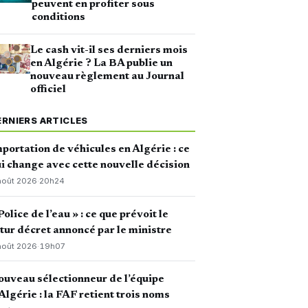
peuvent en profiter sous
conditions
Le cash vit-il ses derniers mois
en Algérie ? La BA publie un
nouveau règlement au Journal
officiel
ERNIERS ARTICLES
portation de véhicules en Algérie : ce
i change avec cette nouvelle décision
août 2026
·
20h24
Police de l’eau » : ce que prévoit le
tur décret annoncé par le ministre
août 2026
·
19h07
uveau sélectionneur de l’équipe
Algérie : la FAF retient trois noms