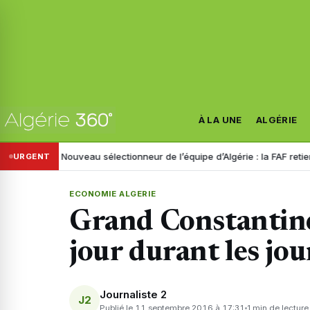
À LA UNE
ALGÉRIE
stre
Nouveau sélectionneur de l’équipe d’Algérie : la FAF retient trois
URGENT
ECONOMIE ALGERIE
Grand Constantine
jour durant les jou
Journaliste 2
J2
Publié le 11 septembre 2016 à 17:31
1 min de lecture