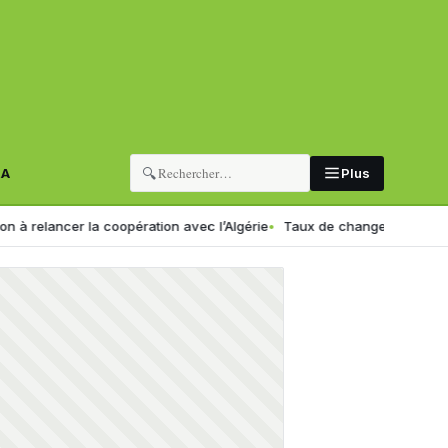
🔍
RA
Plus
ncer la coopération avec l’Algérie
Taux de change en Algérie : voici 