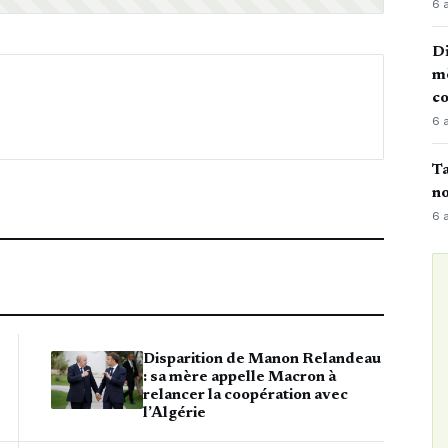
6 
Di
mè
co
6 
Ta
no
6 
Disparition de Manon Relandeau
: sa mère appelle Macron à
relancer la coopération avec
l’Algérie