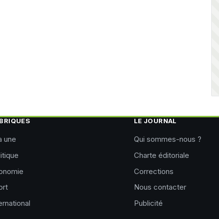
BRIQUES
LE JOURNAL
a une
Qui sommes-nous ?
itique
Charte éditoriale
onomie
Corrections
ort
Nous contacter
ernational
Publicité