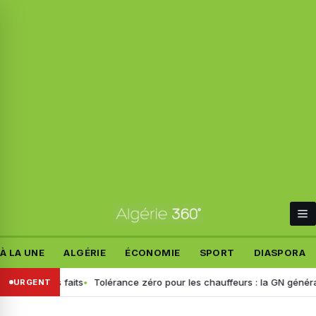
À LA UNE
ALGÉRIE
ÉCONOMIE
SPORT
DIASPORA
t les faits
Tolérance zéro pour les chauffeurs : la GN généralise le
URGENT