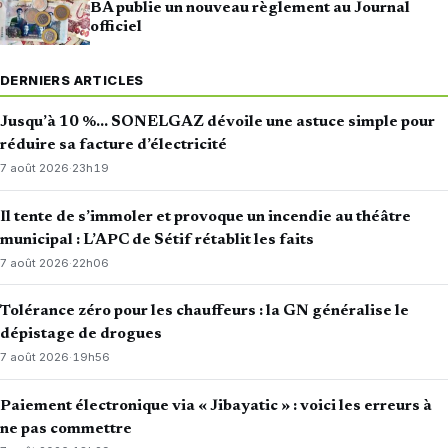
BA publie un nouveau règlement au Journal
officiel
DERNIERS ARTICLES
Jusqu’à 10 %… SONELGAZ dévoile une astuce simple pour
réduire sa facture d’électricité
7 août 2026
·
23h19
Il tente de s’immoler et provoque un incendie au théâtre
municipal : L’APC de Sétif rétablit les faits
7 août 2026
·
22h06
Tolérance zéro pour les chauffeurs : la GN généralise le
dépistage de drogues
7 août 2026
·
19h56
Paiement électronique via « Jibayatic » : voici les erreurs à
ne pas commettre