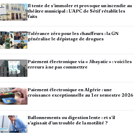
Il tente de s’immoler et provoque un incendie au
théâtre municipal : L’APC de Sétif rétablit les
faits
Tolérance zéro pour les chauffeurs : la GN
généralise le dépistage de drogues
Paiement électronique via « Jibayatic » : voici les
erreurs à ne pas commettre
Paiement électronique en Algérie : une
croissance exceptionnelle au 1er semestre 2026
Ballonnements ou digestion lente : et s’il
s’agissait d’un trouble de la motilité ?