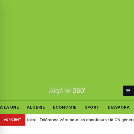
À LA UNE
ALGÉRIE
ÉCONOMIE
SPORT
DIASPORA
t les faits
Tolérance zéro pour les chauffeurs : la GN généralise le 
URGENT