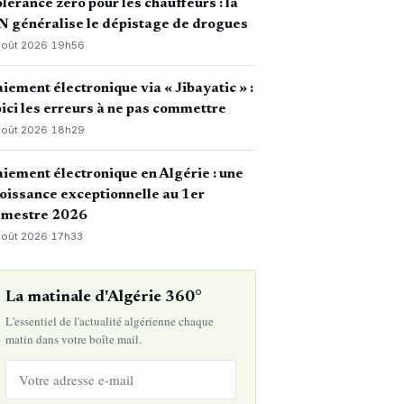
lérance zéro pour les chauffeurs : la
 généralise le dépistage de drogues
août 2026
·
19h56
iement électronique via « Jibayatic » :
ici les erreurs à ne pas commettre
août 2026
·
18h29
iement électronique en Algérie : une
oissance exceptionnelle au 1er
emestre 2026
août 2026
·
17h33
La matinale d'Algérie 360°
L'essentiel de l'actualité algérienne chaque
matin dans votre boîte mail.