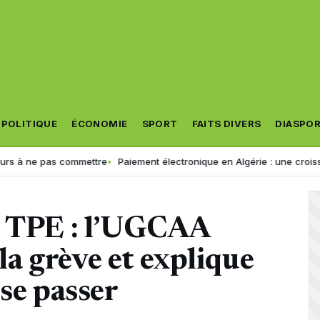
POLITIQUE
ÉCONOMIE
SPORT
FAITS DIVERS
DIASPO
s commettre
Paiement électronique en Algérie : une croissance excep
s TPE : l’UGCAA
 la grève et explique
 se passer