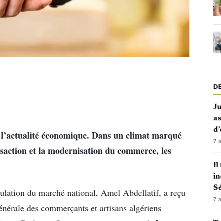
D
J
as
d’
 l’actualité économique. Dans un climat marqué
7 
nsaction et la modernisation du commerce, les
Il
in
Sé
ulation du marché national, Amel Abdellatif, a reçu
7 
énérale des commerçants et artisans algériens