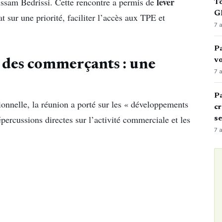
lever
ssam Bedrissi. Cette rencontre a permis de
To
GN
t sur une priorité, faciliter l’accès aux TPE et
7 
Pa
vo
des commerçants : une
7 
Pa
onnelle, la réunion a porté sur les « développements
cr
épercussions directes sur l’activité commerciale et les
s
7 