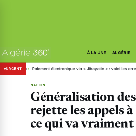
À LA UNE
ALGÉRIE
es
Paiement électronique via « Jibayatic » : voici les erreurs à ne pa
URGENT
NATION
Généralisation de
rejette les appels à
ce qui va vraiment