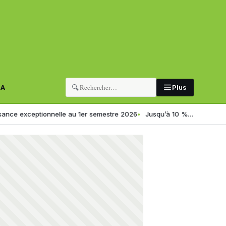
🔍
RA
Plus
tionnelle au 1er semestre 2026
Jusqu’à 10 %… SONELGAZ dévoile une a