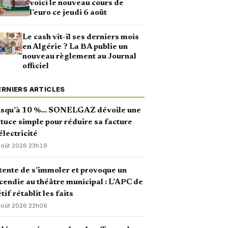
voici le nouveau cours de
l’euro ce jeudi 6 août
Le cash vit-il ses derniers mois
en Algérie ? La BA publie un
nouveau règlement au Journal
officiel
ERNIERS ARTICLES
usqu’à 10 %… SONELGAZ dévoile une
tuce simple pour réduire sa facture
électricité
août 2026
·
23h19
 tente de s’immoler et provoque un
cendie au théâtre municipal : L’APC de
tif rétablit les faits
août 2026
·
22h06