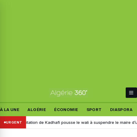
À LA UNE
ALGÉRIE
ÉCONOMIE
SPORT
DIASPORA
Une citation de Kadhafi pousse le wali à suspendre le maire d’une AP
URGENT