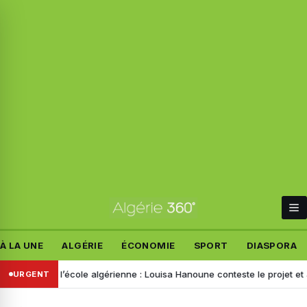
À LA UNE
ALGÉRIE
ÉCONOMIE
SPORT
DIASPORA
e de l’école algérienne : Louisa Hanoune conteste le projet et appelle
URGENT