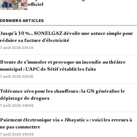
officiel
DERNIERS ARTICLES
Jusqu’à 10 %… SONELGAZ dévoile une astuce simple pour
réduire sa facture d’électricité
7 août 2026
·
23h19
Il tente de s’immoler et provoque un incendie au théâtre
municipal : L’APC de Sétif rétablit les faits
7 août 2026
·
22h06
Tolérance zéro pour les chauffeurs : la GN généralise le
dépistage de drogues
7 août 2026
·
19h56
Paiement électronique via « Jibayatic » : voici les erreurs à
ne pas commettre
7 août 2026
·
18h29