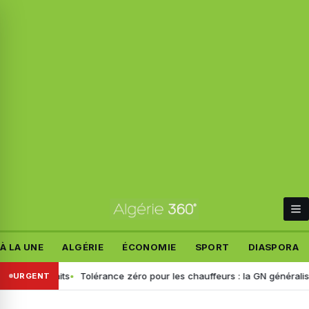
À LA UNE
ALGÉRIE
ÉCONOMIE
SPORT
DIASPORA
es faits
Tolérance zéro pour les chauffeurs : la GN généralise le dép
URGENT