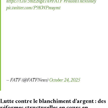
https://t.co/5bsEBigdTn
#FATF
#FollowTheMoney
pic.twitter.com/P9KWPmuymt
— FATF (@FATFNews)
October 24, 2025
Lutte contre le blanchiment d’argent : des