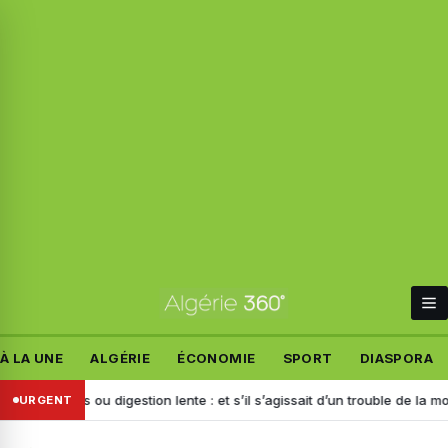
À LA UNE
ALGÉRIE
ÉCONOMIE
SPORT
DIASPORA
ents ou digestion lente : et s’il s’agissait d’un trouble de la motilité ?
URGENT