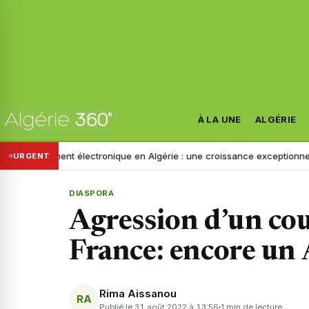
À LA UNE
ALGÉRIE
ement électronique en Algérie : une croissance exceptionnelle au 1er 
URGENT
DIASPORA
Agression d’un cou
France: encore un 
Rima Aissanou
RA
Publié le 31 août 2022 à 13:56
1 min de lecture