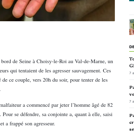
D
To
à bord de Seine à Choisy-le-Roi au Val-de-Marne, un
GN
iteurs qui tentaient de les agresser sauvagement. Ces
7 
 de ce couple, vers 20h du soir, pour tenter de les
Pa
.
vo
7 
r malfaiteur a commencé par jeter l’homme âgé de 82
. Pour se défendre, sa conjointe a, quant à elle, saisi
Pa
et a frappé son agresseur.
cr
s