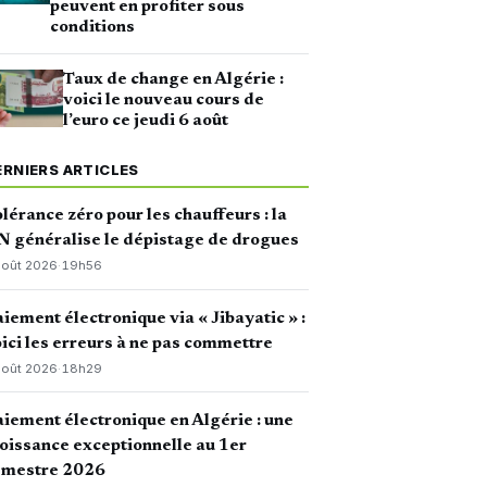
peuvent en profiter sous
conditions
Taux de change en Algérie :
voici le nouveau cours de
l’euro ce jeudi 6 août
ERNIERS ARTICLES
lérance zéro pour les chauffeurs : la
 généralise le dépistage de drogues
août 2026
·
19h56
iement électronique via « Jibayatic » :
ici les erreurs à ne pas commettre
août 2026
·
18h29
iement électronique en Algérie : une
oissance exceptionnelle au 1er
emestre 2026