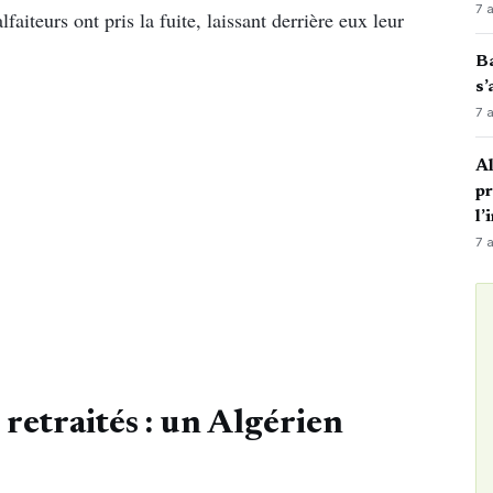
7 
faiteurs ont pris la fuite, laissant derrière eux leur
Ba
s’
7 
Al
p
l’
7 
retraités : un Algérien