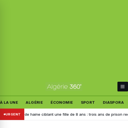
À LA UNE
ALGÉRIE
ÉCONOMIE
SPORT
DIASPORA
urs de haine ciblant une fille de 8 ans : trois ans de prison requis contr
URGENT