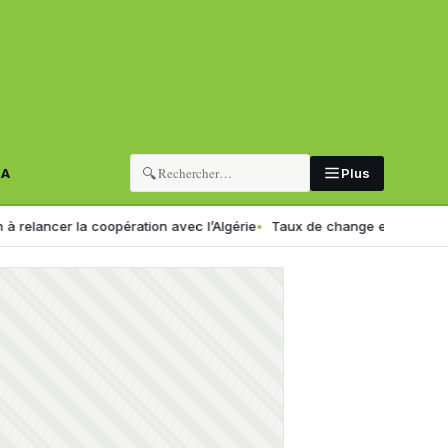
🔍
RA
Plus
 la coopération avec l’Algérie
Taux de change en Algérie : voici le n