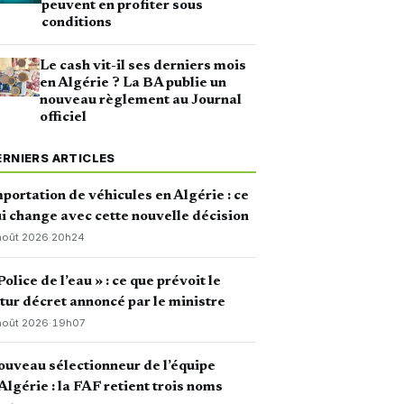
peuvent en profiter sous
conditions
Le cash vit-il ses derniers mois
en Algérie ? La BA publie un
nouveau règlement au Journal
officiel
ERNIERS ARTICLES
portation de véhicules en Algérie : ce
i change avec cette nouvelle décision
août 2026
·
20h24
Police de l’eau » : ce que prévoit le
tur décret annoncé par le ministre
août 2026
·
19h07
uveau sélectionneur de l’équipe
Algérie : la FAF retient trois noms