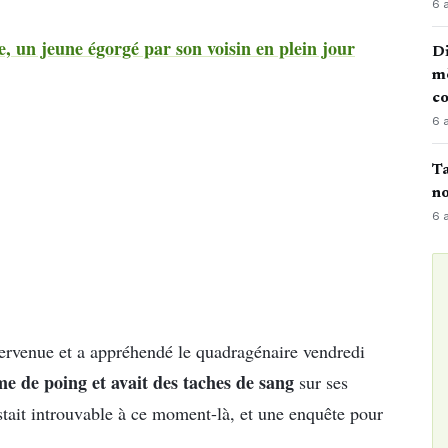
6 
e, un jeune égorgé par son voisin en plein jour
Di
mè
co
6 
Ta
no
6 
intervenue et a appréhendé le quadragénaire vendredi
e de poing et avait des taches de sang
sur ses
tait introuvable à ce moment-là, et une enquête pour