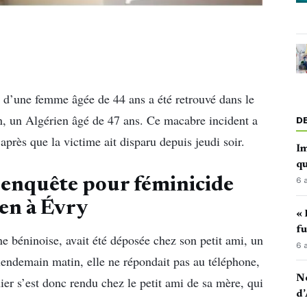
s d’une femme âgée de 44 ans a été retrouvé dans le
, un Algérien âgé de 47 ans. Ce macabre incident a
D
après que la victime ait disparu depuis jeudi soir.
Im
qu
 enquête pour féminicide
6 
en à Évry
« 
fu
ine béninoise, avait été déposée chez son petit ami, un
6 
 lendemain matin, elle ne répondait pas au téléphone,
No
nier s’est donc rendu chez le petit ami de sa mère, qui
d’