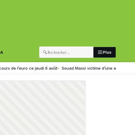
🔍
RA
Plus
uro ce jeudi 6 août
Souad Massi victime d’une agression à Hammamet 