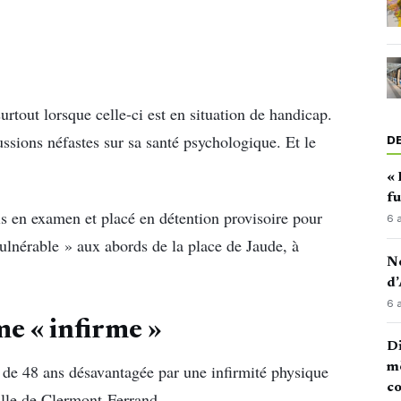
urtout lorsque celle-ci est en situation de handicap.
ussions néfastes sur sa santé psychologique. Et le
D
« 
fu
mis en examen et placé en détention provisoire pour
6 
lnérable » aux abords de la place de Jaude, à
No
d’
6 
e « infirme »
Di
mè
 de 48 ans désavantagée par une infirmité physique
co
ille de Clermont-Ferrand.