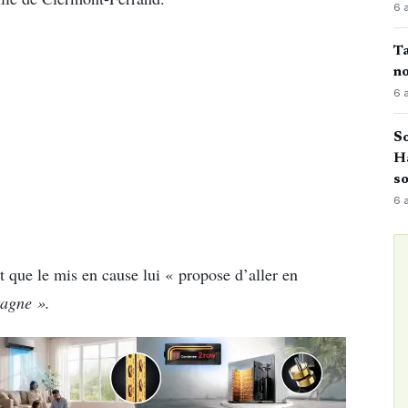
6 
Ta
no
6 
So
H
so
6 
t que le mis en cause lui « propose d’aller en
agne ».