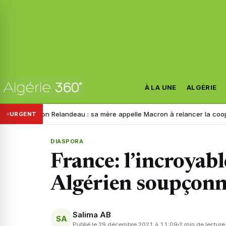
À LA UNE
ALGÉRIE
anon Relandeau : sa mère appelle Macron à relancer la coopération ave
URGENT
DIASPORA
France: l’incroyabl
Algérien soupçonn
Salima AB
SA
Publié le 29 décembre 2021 à 11:09
2 min de lecture