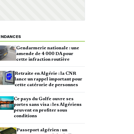
ENDANCES
Gendarmerie nationale : une
amende de 4 000 DA pour
cette infraction routière
Retraite en Algérie : la CNR
lance un rappel important pour
cette catérorie de personnes
Ce pays du Golfe ouvre ses
portes sans visa : les Algériens
peuvent en profiter sous
conditions
Passeport algérien : un