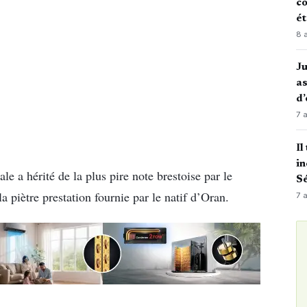
co
é
8 
J
as
d’
7 
Il
in
ale a hérité de la plus pire note brestoise par le
Sé
a piètre prestation fournie par le natif d’Oran.
7 