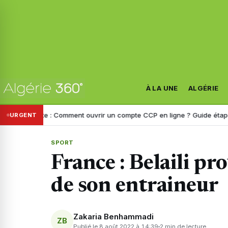
À LA UNE
ALGÉRIE
oste : Comment ouvrir un compte CCP en ligne ? Guide étape par étap
URGENT
SPORT
France : Belaili p
de son entraineur
Zakaria Benhammadi
ZB
Publié le 8 août 2022 à 14:39
2 min de lecture