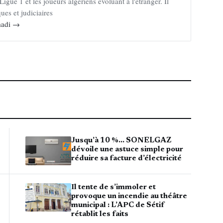
Ligue 1 et les joueurs algériens évoluant à l'étranger. Il
ues et judiciaires
mmadi →
Jusqu’à 10 %… SONELGAZ
dévoile une astuce simple pour
réduire sa facture d’électricité
Il tente de s’immoler et
provoque un incendie au théâtre
municipal : L’APC de Sétif
rétablit les faits