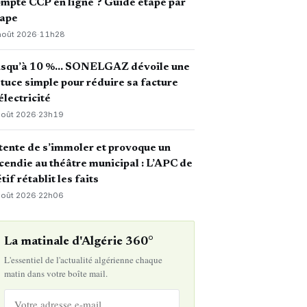
mpte CCP en ligne ? Guide étape par
tape
août 2026
·
11h28
usqu’à 10 %… SONELGAZ dévoile une
tuce simple pour réduire sa facture
électricité
août 2026
·
23h19
 tente de s’immoler et provoque un
cendie au théâtre municipal : L’APC de
tif rétablit les faits
août 2026
·
22h06
La matinale d'Algérie 360°
L'essentiel de l'actualité algérienne chaque
matin dans votre boîte mail.