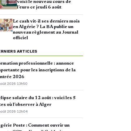
voici le nouveau cours de
l’euro ce jeudi 6 août
Le cash vit-il ses derniers mois
en Algérie ? La BA publie un
nouveau règlement au Journal
officiel
ERNIERS ARTICLES
rmation professionnelle : annonce
portante pour les inscriptions de la
entrée 2026
août 2026
·
13h50
lipse solaire du 12 août : voici les 5
tes où l’observer à Alger
août 2026
·
12h04
gérie Poste : Comment ouvrir un