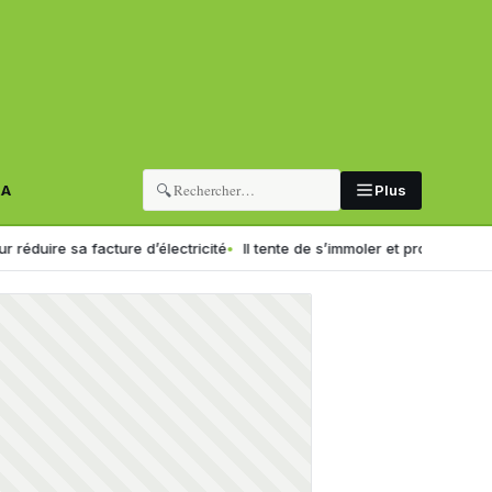
🔍
RA
Plus
facture d’électricité
Il tente de s’immoler et provoque un incendie au 