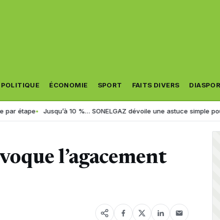
POLITIQUE
ÉCONOMIE
SPORT
FAITS DIVERS
DIASPO
e
Jusqu’à 10 %… SONELGAZ dévoile une astuce simple pour réduire sa 
rovoque l’agacement