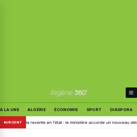
À LA UNE
ALGÉRIE
ÉCONOMIE
SPORT
DIASPORA
pour la revente en l’état : le ministère accorde un nouveau délai aux im
URGENT