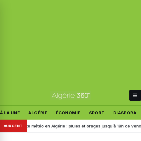
À LA UNE
ALGÉRIE
ÉCONOMIE
SPORT
DIASPORA
Alerte météo en Algérie : pluies et orages jusqu’à 18h ce vendredi, c
URGENT