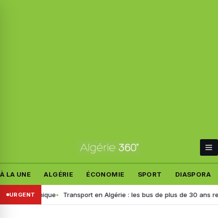
À LA UNE
ALGÉRIE
ÉCONOMIE
SPORT
DIASPORA
une polémique
Transport en Algérie : les bus de plus de 30 ans retirés,
URGENT