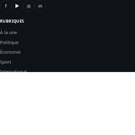
f
▶
◎
in
RUBRIQUES
À la une
Politique
Économie
Sport
International
LE JOURNAL
Qui sommes-nous ?
Charte éditoriale
Corrections
Nous contacter