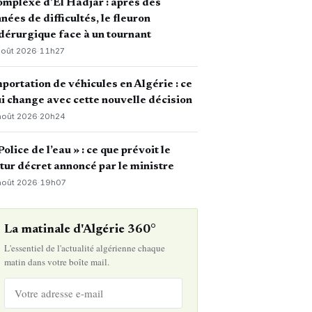
mplexe d’El Hadjar : après des
nées de difficultés, le fleuron
dérurgique face à un tournant
août 2026
·
11h27
portation de véhicules en Algérie : ce
i change avec cette nouvelle décision
août 2026
·
20h24
Police de l’eau » : ce que prévoit le
tur décret annoncé par le ministre
août 2026
·
19h07
La matinale d'Algérie 360°
L'essentiel de l'actualité algérienne chaque
matin dans votre boîte mail.