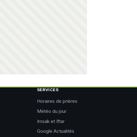
SERVICES
Horaires de prières
Météo du jour
Imsak et Iftar
Google Actualités