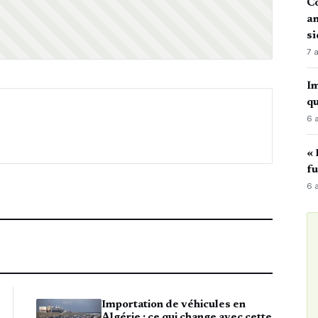
Co
an
si
7 
Im
qu
6 
« 
fu
6 
Importation de véhicules en
Algérie : ce qui change avec cette