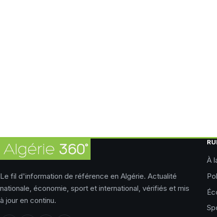
RU
À l
Le fil d'information de référence en Algérie. Actualité
Pol
nationale, économie, sport et international, vérifiés et mis
Éc
à jour en continu.
Sp