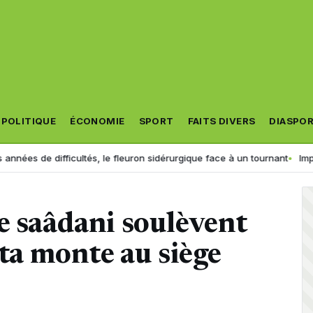
POLITIQUE
ÉCONOMIE
SPORT
FAITS DIVERS
DIASPO
e difficultés, le fleuron sidérurgique face à un tournant
Importation 
e saâdani soulèvent
sta monte au siège