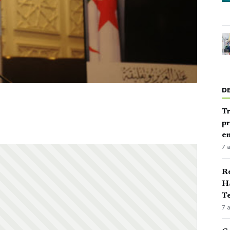
D
Tr
pr
en
7 
Ré
Ha
Te
7 