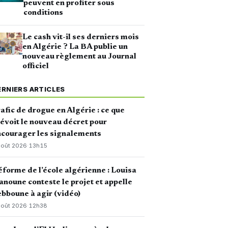
peuvent en profiter sous
conditions
Le cash vit-il ses derniers mois
en Algérie ? La BA publie un
nouveau règlement au Journal
officiel
ERNIERS ARTICLES
afic de drogue en Algérie : ce que
évoit le nouveau décret pour
courager les signalements
août 2026
·
13h15
forme de l’école algérienne : Louisa
noune conteste le projet et appelle
bboune à agir (vidéo)
août 2026
·
12h38