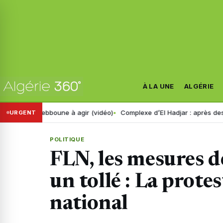
À LA UNE
ALGÉRIE
lle Tebboune à agir (vidéo)
Complexe d’El Hadjar : après des années d
URGENT
POLITIQUE
FLN, les mesures d
un tollé : La prote
national