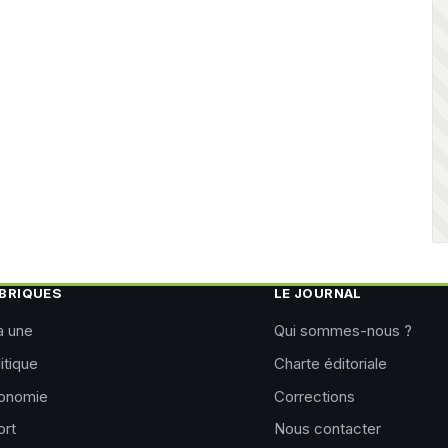
BRIQUES
LE JOURNAL
a une
Qui sommes-nous ?
itique
Charte éditoriale
onomie
Corrections
ort
Nous contacter