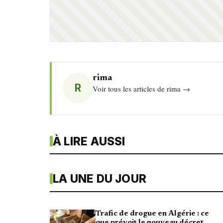
rima
R
Voir tous les articles de rima →
À LIRE AUSSI
LA UNE DU JOUR
Trafic de drogue en Algérie : ce
que prévoit le nouveau décret