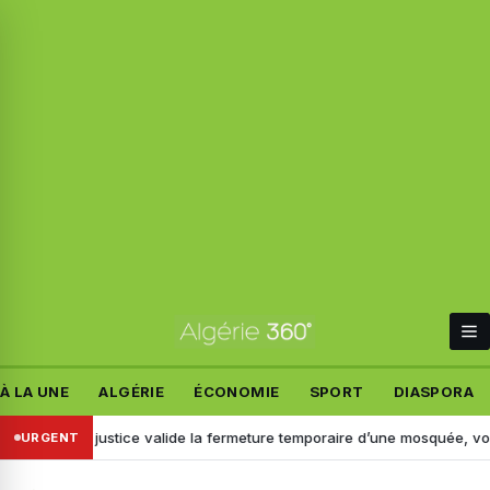
À LA UNE
ALGÉRIE
ÉCONOMIE
SPORT
DIASPORA
: la justice valide la fermeture temporaire d’une mosquée, voici pourqu
URGENT