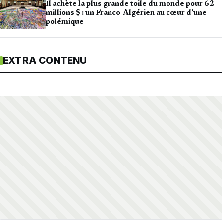
Il achète la plus grande toile du monde pour 62
millions $ : un Franco-Algérien au cœur d’une
polémique
EXTRA CONTENU