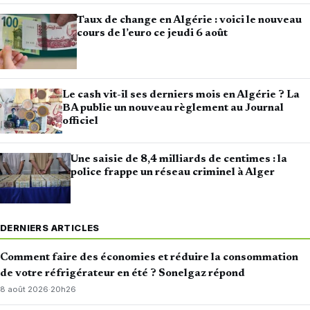
Taux de change en Algérie : voici le nouveau
cours de l’euro ce jeudi 6 août
Le cash vit-il ses derniers mois en Algérie ? La
BA publie un nouveau règlement au Journal
officiel
Une saisie de 8,4 milliards de centimes : la
police frappe un réseau criminel à Alger
DERNIERS ARTICLES
Comment faire des économies et réduire la consommation
de votre réfrigérateur en été ? Sonelgaz répond
8 août 2026
·
20h26