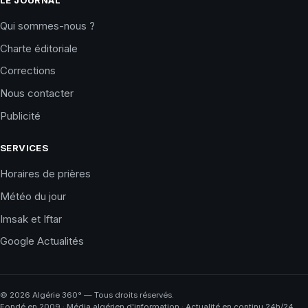
Qui sommes-nous ?
Charte éditoriale
Corrections
Nous contacter
Publicité
SERVICES
Horaires de prières
Météo du jour
Imsak et Iftar
Google Actualités
©
2026
Algérie 360° — Tous droits réservés.
Fondé en 2009 · Média algérien d'information · Actualité en continu 24h/24