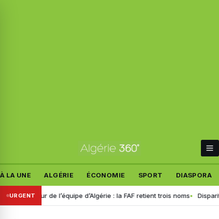
À LA UNE
ALGÉRIE
ÉCONOMIE
SPORT
DIASPORA
ur de l’équipe d’Algérie : la FAF retient trois noms
Disparition de Ma
URGENT