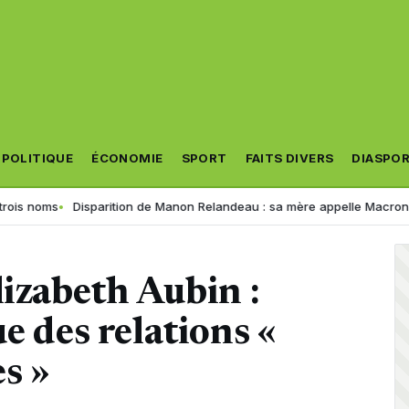
POLITIQUE
ÉCONOMIE
SPORT
FAITS DIVERS
DIASPO
Disparition de Manon Relandeau : sa mère appelle Macron à relancer 
lizabeth Aubin :
e des relations «
es »