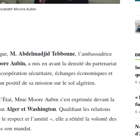
lizabeth Moore Aubin
M. Abdelmadjid Tebboune
ique,
, l’ambassadrice
D
oore Aubin,
a mis en avant la densité du partenariat
Im
re coopération sécuritaire, échanges économiques et
qu
an positif de sa mission sur le sol algérien.
6 
« 
e l’État, Mme Moore Aubin s’est exprimée devant la
fu
Alger et Washington
ant
. Qualifiant les relations
6 
 le respect et l’amitié », elle a réitéré la volonté des
us son mandat.
No
d’