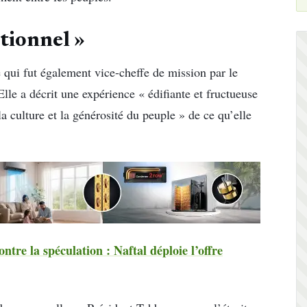
ptionnel »
 qui fut également vice-cheffe de mission par le
le a décrit une expérience « édifiante et fructueuse
la culture et la générosité du peuple » de ce qu’elle
tre la spéculation : Naftal déploie l’offre