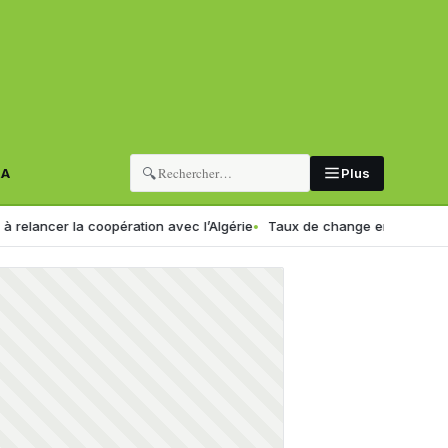
🔍
RA
Plus
la coopération avec l’Algérie
Taux de change en Algérie : voici le n