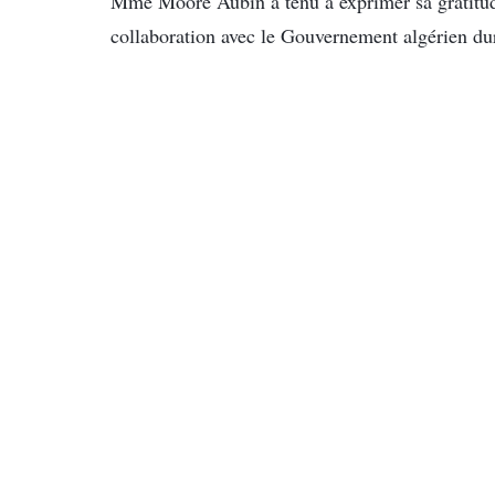
Mme Moore Aubin a tenu à exprimer sa gratitude
collaboration avec le Gouvernement algérien dur