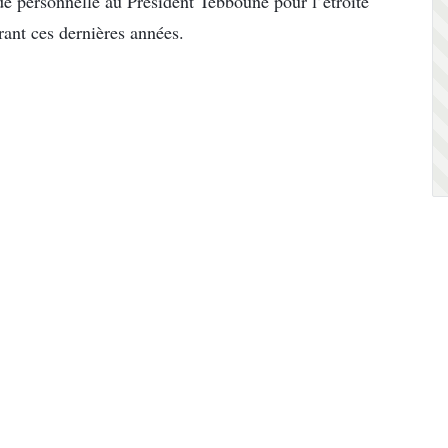
 personnelle au Président Tebboune pour l’étroite
ant ces dernières années.