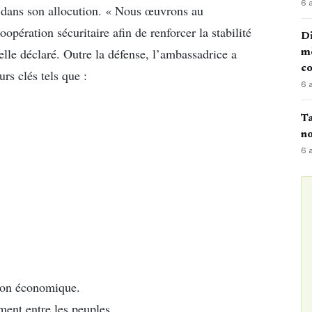
6 
e dans son allocution. « Nous œuvrons au
pération sécuritaire afin de renforcer la stabilité
Di
-elle déclaré. Outre la défense, l’ambassadrice a
mè
co
rs clés tels que :
6 
Ta
no
6 
ation économique.
ment entre les peuples.