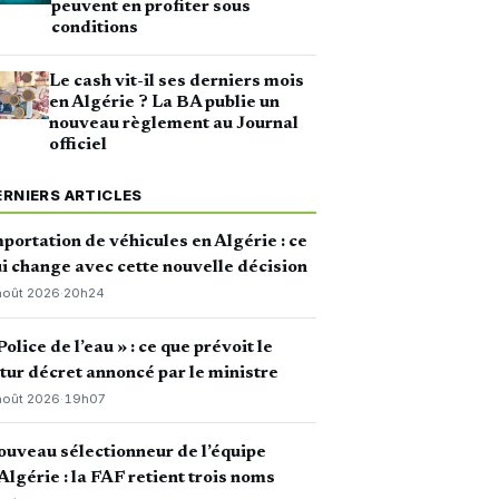
peuvent en profiter sous
conditions
Le cash vit-il ses derniers mois
en Algérie ? La BA publie un
nouveau règlement au Journal
officiel
ERNIERS ARTICLES
portation de véhicules en Algérie : ce
i change avec cette nouvelle décision
août 2026
·
20h24
Police de l’eau » : ce que prévoit le
tur décret annoncé par le ministre
août 2026
·
19h07
uveau sélectionneur de l’équipe
Algérie : la FAF retient trois noms